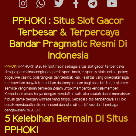
PPHOKI : Situs Slot Gacor
Terbesar & Terpercaya
Bandar Pragmatic Resmi Di
Indonesia
PPHOKI
(PP HOKI) atau PP Slot hadir sebagai situs slot gacor terpercaya
dengan permainan lengkap seperti sportbook, e-sports, slots online, poker,
togel, live casino, bola tangkas dan tembak ikan. Fasilitas yang disediakan juga
memberikan banyak kemudahan dan kenyamanan bagi para bettor, customer
service yang ramah tersedia 24jam untuk membantu kendala member.
Kemudahan akses hanya dengan mendaftar satu akun sudah dapat memainkan
ribuan game dengan winrate yang tinggi. Sebagai situs terpercaya, PPHoki
sudah mendapatkan lisensi resmi dan lulus uji sertifikasi dari Lembaga
pengawasan PAGCOR.
5 Kelebihan Bermain Di Situs
PPHOKI