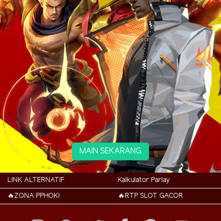
MAIN SEKARANG
LINK ALTERNATIF
Kalkulator Parlay
🔥ZONA PPHOKI
🔥RTP SLOT GACOR